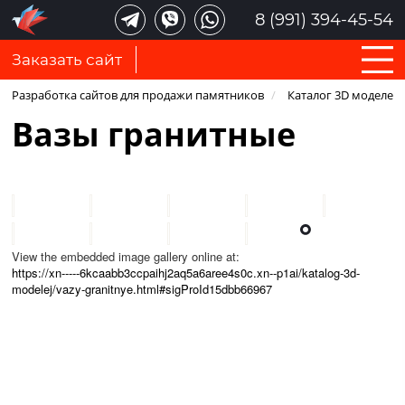
8 (991) 394-45-54
Заказать сайт
Разработка сайтов для продажи памятников
/
Каталог 3D моделей
Вазы гранитные
View the embedded image gallery online at:
https://xn-----6kcaabb3ccpaihj2aq5a6aree4s0c.xn--p1ai/katalog-3d-
modelej/vazy-granitnye.html#sigProId15dbb66967