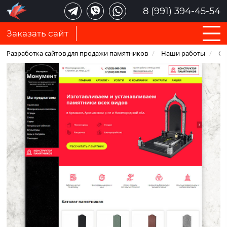
8 (991) 394-45-54
Заказать сайт
Разработка сайтов для продажи памятников
/
Наши работы
/
Са