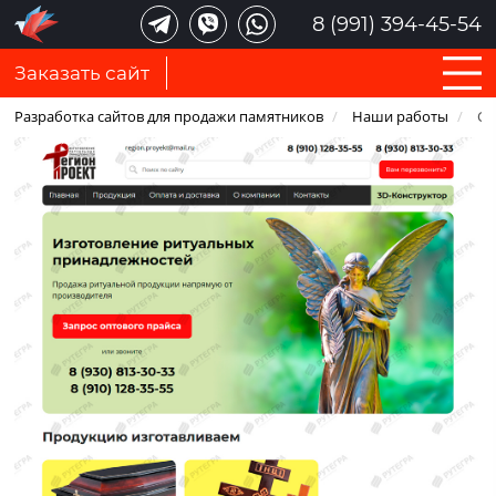
8 (991) 394-45-54
Заказать сайт
Разработка сайтов для продажи памятников
/
Наши работы
/
Са