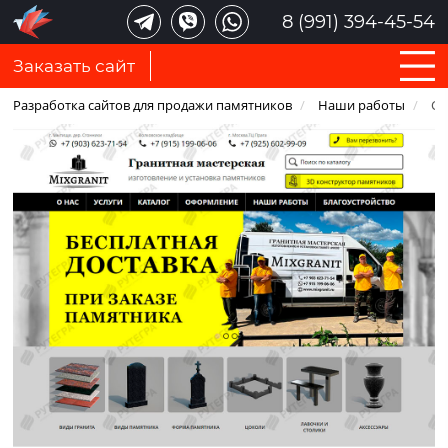
8 (991) 394-45-54
Заказать сайт
Разработка сайтов для продажи памятников
/
Наши работы
/
Са