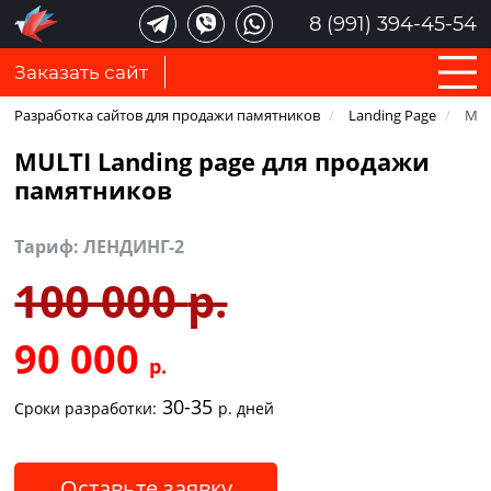
8 (991) 394-45-54
Заказать сайт
Разработка сайтов для продажи памятников
/
Landing Page
/
MUL
MULTI Landing page для продажи
памятников
Тариф: ЛЕНДИНГ-2
100 000
р.
90 000
р.
30-35
Сроки разработки:
р. дней
Оставьте заявку